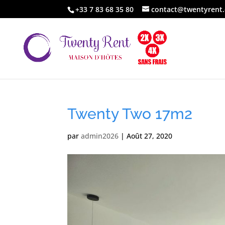
+33 7 83 68 35 80
contact@twentyrent
Twenty Two 17m2
par
admin2026
|
Août 27, 2020